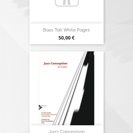
Bass Tab White Pages
Prix
50,00 €
Jazz Conception