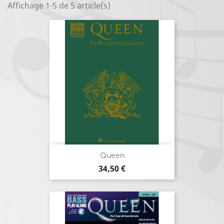
Affichage 1-5 de 5 article(s)
Queen
Prix
34,50 €