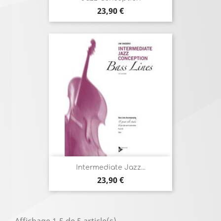
Prix
23,90 €
Intermediate Jazz...
Prix
23,90 €
Affichage 1-5 de 5 article(s)