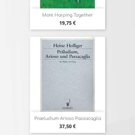
More Harping Together
Prix
19,75 €
Praeludium Arioso Passacaglia
Prix
37,50 €