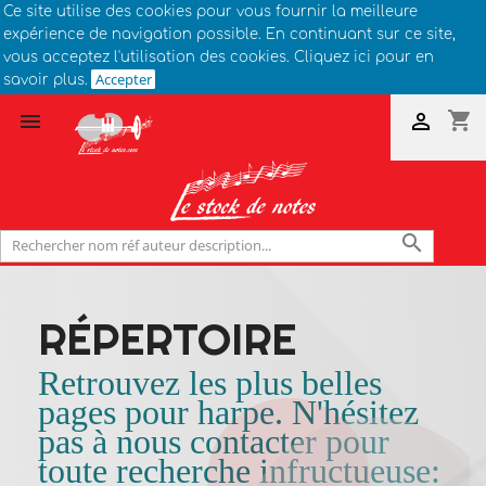
Ce site utilise des cookies pour vous fournir la meilleure
expérience de navigation possible. En continuant sur ce site,
vous acceptez l'utilisation des cookies. Cliquez ici pour en
Accepter
savoir plus.
shopping_cart



RÉPERTOIRE
Retrouvez les plus belles
pages pour harpe.
N'hésitez
pas à nous contacter pour
toute recherche infructueuse: