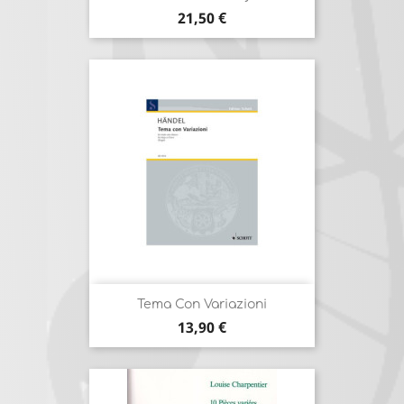
Prix
21,50 €
Tema Con Variazioni
Prix
13,90 €