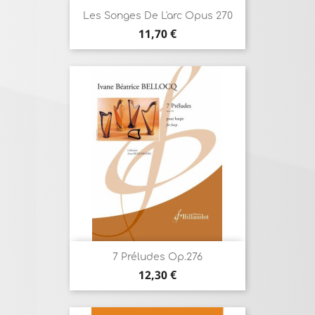
Les Songes De L'arc Opus 270
Prix
11,70 €
7 Préludes Op.276
Prix
12,30 €