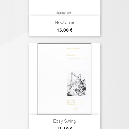
Nocturne
Prix
15,00 €
Easy Swing
Prix
11,10 €