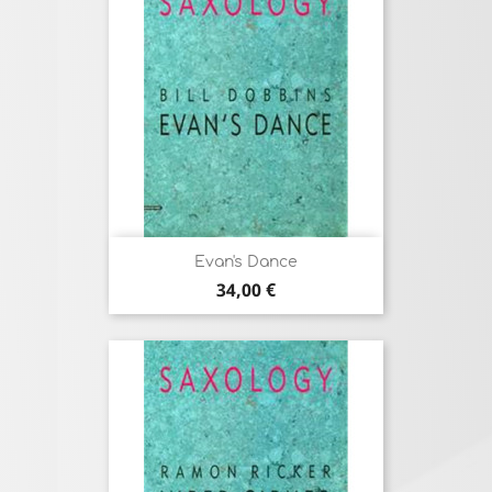
Evan's Dance
Prix
34,00 €