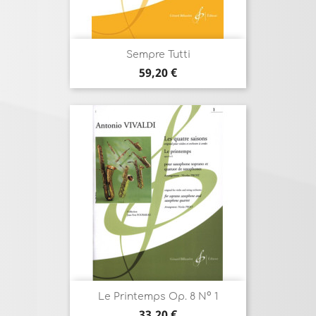
Sempre Tutti
Prix
59,20 €
Le Printemps Op. 8 N° 1
Prix
33,20 €