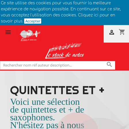
Ce site utilise des cookies pour vous fournir la meilleure
expérience de navigation possible. En continuant sur ce site,
vous acceptez l'utilisation des cookies. Cliquez ici pour en
Accepter
savoir plus.
shopping_cart



QUINTETTES ET +
Voici une sélection
de quintettes et + de
saxophones.
N'hésitez pas à nous