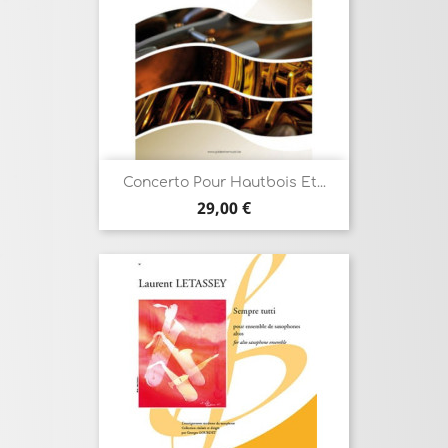
Concerto Pour Hautbois Et...
Prix
29,00 €