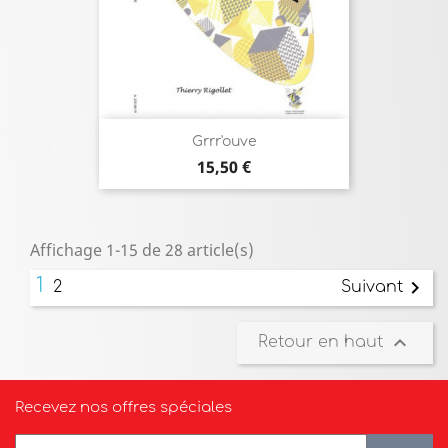
Grrr'ouve
Prix
15,50 €
Affichage 1-15 de 28 article(s)
1

2
Suivant

Retour en haut
Recevez nos offres spéciales