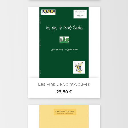
Les Pins De Saint-Sauves
Prix
23,50 €