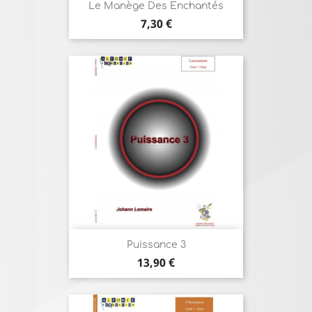
Le Manège Des Enchantés
Prix
7,30 €
Puissance 3
Prix
13,90 €