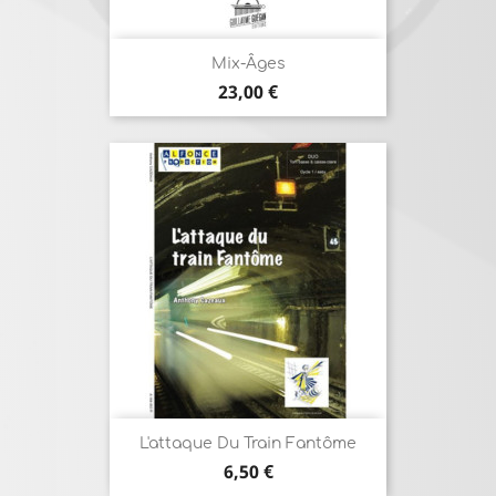
Mix-Âges
Prix
23,00 €
L'attaque Du Train Fantôme
Prix
6,50 €