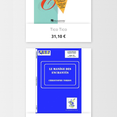
Tico Tico
Prix
31,10 €