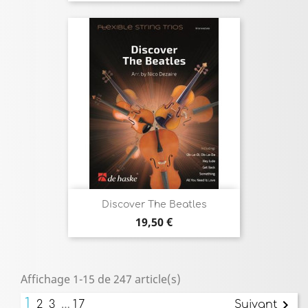
Discover The Beatles
Prix
19,50 €
Affichage 1-15 de 247 article(s)
1
…

2
3
17
Suivant