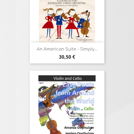
An American Suite - Simply...
Prix
30,50 €