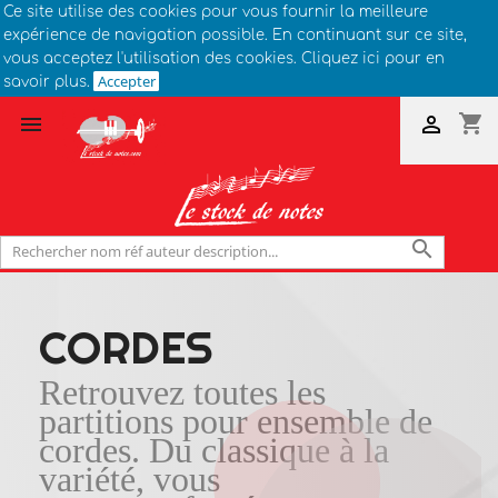
Ce site utilise des cookies pour vous fournir la meilleure
expérience de navigation possible. En continuant sur ce site,
vous acceptez l'utilisation des cookies. Cliquez ici pour en
Accepter
savoir plus.
shopping_cart



CORDES
Retrouvez toutes les
partitions pour ensemble de
cordes. Du classique à la
variété, vous