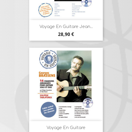
Voyage En Guitare Jean...
Prix
28,90 €
Voyage En Guitare