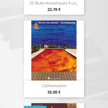
25 Blues Acoustiques À La...
Prix
22,70 €
Californcation
Prix
35,00 €