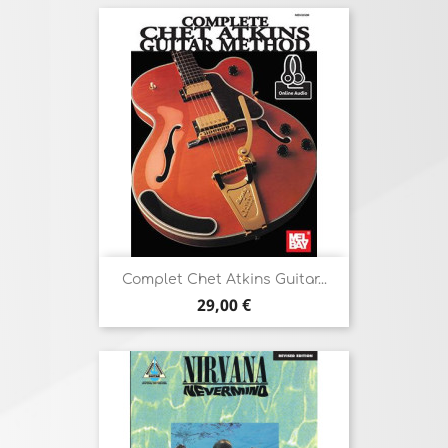
Complet Chet Atkins Guitar...
Prix
29,00 €