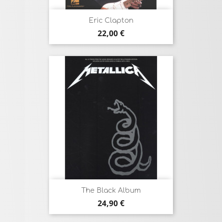
Eric Clapton
Prix
22,00 €
The Black Album
Prix
24,90 €