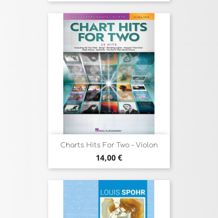
Charts Hits For Two - Violon
Prix
14,00 €