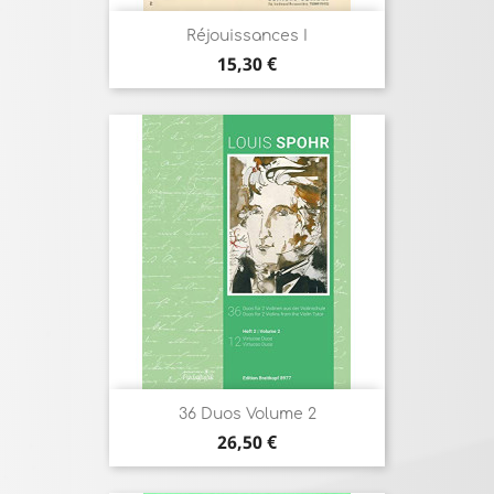
Réjouissances I
Prix
15,30 €
36 Duos Volume 2
Prix
26,50 €