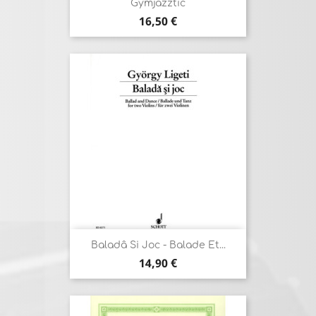
Gymjazztic
Prix
16,50 €
Baladâ Si Joc - Balade Et...
Prix
14,90 €