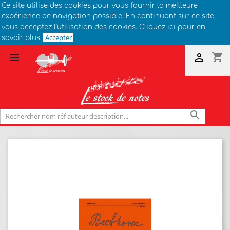
Ce site utilise des cookies pour vous fournir la meilleure
expérience de navigation possible. En continuant sur ce site,
vous acceptez l'utilisation des cookies. Cliquez ici pour en
Accepter
savoir plus.
shopping_cart


