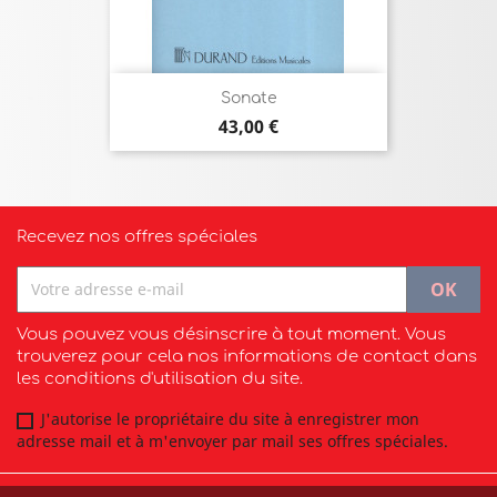
Sonate
Prix
43,00 €
Recevez nos offres spéciales
Vous pouvez vous désinscrire à tout moment. Vous
trouverez pour cela nos informations de contact dans
les conditions d'utilisation du site.
J'autorise le propriétaire du site à enregistrer mon
adresse mail et à m'envoyer par mail ses offres spéciales.