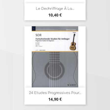
Le Dechriffrage À La...
Prix
10,40 €
24 Etudes Progressives Pour...
Prix
14,90 €