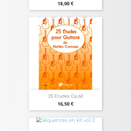
Prix
18,00 €
25 Etudes Op.60
Prix
16,50 €