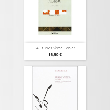
14 Etudes 2ème Cahier
Prix
16,50 €