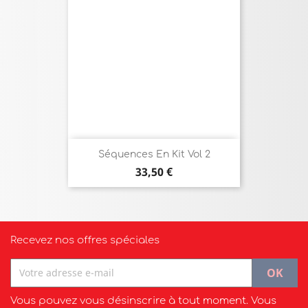
Séquences En Kit Vol 2
Prix
33,50 €
Recevez nos offres spéciales
Vous pouvez vous désinscrire à tout moment. Vous