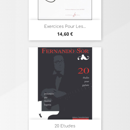
Exercices Pour Les...
Prix
14,60 €
20 Etudes