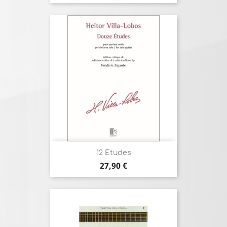
12 Etudes
Prix
27,90 €