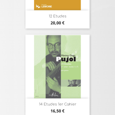
12 Etudes
Prix
20,00 €
14 Etudes 1er Cahier
Prix
16,50 €